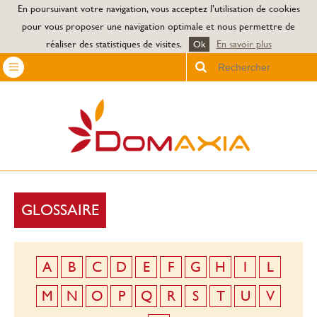
Jump to navigation
En poursuivant votre navigation, vous acceptez l’utilisation de cookies
pour vous proposer une navigation optimale et nous permettre de
réaliser des statistiques de visites.
En savoir plus
Ok
Chercher
GLOSSAIRE
A
B
C
D
E
F
G
H
I
L
M
N
O
P
Q
R
S
T
U
V