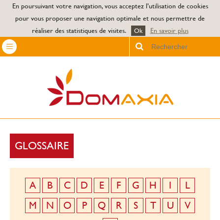
Jump to navigation
En poursuivant votre navigation, vous acceptez l’utilisation de cookies
pour vous proposer une navigation optimale et nous permettre de
réaliser des statistiques de visites.
En savoir plus
Ok
Chercher
GLOSSAIRE
A
B
C
D
E
F
G
H
I
L
M
N
O
P
Q
R
S
T
U
V