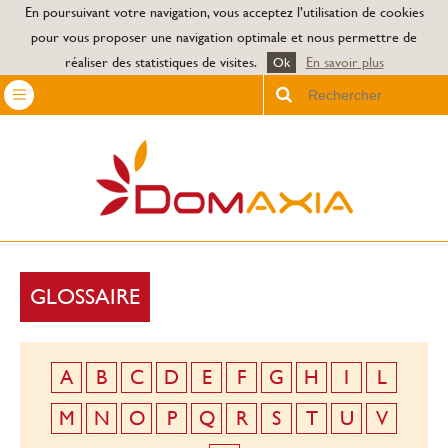
Jump to navigation
En poursuivant votre navigation, vous acceptez l’utilisation de cookies
pour vous proposer une navigation optimale et nous permettre de
réaliser des statistiques de visites.
En savoir plus
Ok
Chercher
GLOSSAIRE
A
B
C
D
E
F
G
H
I
L
M
N
O
P
Q
R
S
T
U
V